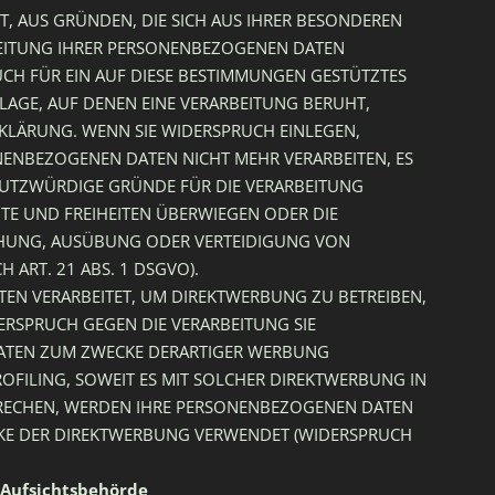
HT, AUS GRÜNDEN, DIE SICH AUS IHRER BESONDEREN
BEITUNG IHRER PERSONENBEZOGENEN DATEN
UCH FÜR EIN AUF DIESE BESTIMMUNGEN GESTÜTZTES
DLAGE, AUF DENEN EINE VERARBEITUNG BERUHT,
KLÄRUNG. WENN SIE WIDERSPRUCH EINLEGEN,
ENBEZOGENEN DATEN NICHT MEHR VERARBEITEN, ES
HUTZWÜRDIGE GRÜNDE FÜR DIE VERARBEITUNG
HTE UND FREIHEITEN ÜBERWIEGEN ODER DIE
HUNG, AUSÜBUNG ODER VERTEIDIGUNG VON
ART. 21 ABS. 1 DSGVO).
EN VERARBEITET, UM DIREKTWERBUNG ZU BETREIBEN,
DERSPRUCH GEGEN DIE VERARBEITUNG SIE
ATEN ZUM ZWECKE DERARTIGER WERBUNG
ROFILING, SOWEIT ES MIT SOLCHER DIREKTWERBUNG IN
PRECHEN, WERDEN IHRE PERSONENBEZOGENEN DATEN
KE DER DIREKTWERBUNG VERWENDET (WIDERSPRUCH
 Aufsichtsbehörde