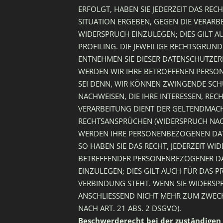
ERFOLGT, HABEN SIE JEDERZEIT DAS REC
SITUATION ERGEBEN, GEGEN DIE VERAR
WIDERSPRUCH EINZULEGEN; DIES GILT A
PROFILING. DIE JEWEILIGE RECHTSGRUN
ENTNEHMEN SIE DIESER DATENSCHUTZER
WERDEN WIR IHRE BETROFFENEN PERSON
SEI DENN, WIR KÖNNEN ZWINGENDE SC
NACHWEISEN, DIE IHRE INTERESSEN, REC
VERARBEITUNG DIENT DER GELTENDMAC
RECHTSANSPRÜCHEN (WIDERSPRUCH NACH 
WERDEN IHRE PERSONENBEZOGENEN DAT
SO HABEN SIE DAS RECHT, JEDERZEIT WI
BETREFFENDER PERSONENBEZOGENER D
EINZULEGEN; DIES GILT AUCH FÜR DAS P
VERBINDUNG STEHT. WENN SIE WIDERS
ANSCHLIESSEND NICHT MEHR ZUM ZWEC
NACH ART. 21 ABS. 2 DSGVO).
Beschwerderecht bei der zuständigen