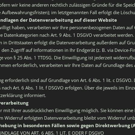
sofern wir keine anderen rechtlich zulässigen Gründe für die Sp
e Aufbewahrungsfristen); im letztgenannten Fall erfolgt die Lösch
ndlagen der Datenverarbeitung auf dieser Website
willigt haben, verarbeiten wir Ihre personenbezogenen Daten auf 
re Datenkategorien nach Art. 9 Abs. 1 DSGVO verarbeitet werden. 
in Drittstaaten erfolgt die Datenverarbeitung außerdem auf Grun
den Zugriff auf Informationen in Ihr Endgerät (z. B. via Device-Fin
 von § 25 Abs. 1 TTDSG. Die Einwilligung ist jederzeit widerrufba
en erforderlich, verarbeiten wir Ihre Daten auf Grundlage des A
ung erforderlich sind auf Grundlage von Art. 6 Abs. 1 lit. c DSGVO
nach Art. 6 Abs. 1 lit. f DSGVO erfolgen. Über die jeweils im Einz
zerklärung informiert.
verarbeitung
mit Ihrer ausdrücklichen Einwilligung möglich. Sie können eine be
um Widerruf erfolgten Datenverarbeitung bleibt vom Widerruf unb
hebung in besonderen Fällen sowie gegen Direktwerbung (A
DLAGE VON ART. 6 ABS. 1 LIT. E ODER F DSGVO